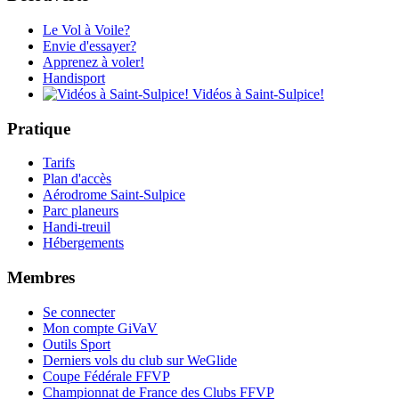
Le Vol à Voile?
Envie d'essayer?
Apprenez à voler!
Handisport
Vidéos à Saint-Sulpice!
Pratique
Tarifs
Plan d'accès
Aérodrome Saint-Sulpice
Parc planeurs
Handi-treuil
Hébergements
Membres
Se connecter
Mon compte GiVaV
Outils Sport
Derniers vols du club sur WeGlide
Coupe Fédérale FFVP
Championnat de France des Clubs FFVP