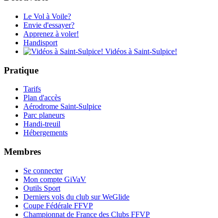
Le Vol à Voile?
Envie d'essayer?
Apprenez à voler!
Handisport
Vidéos à Saint-Sulpice!
Pratique
Tarifs
Plan d'accès
Aérodrome Saint-Sulpice
Parc planeurs
Handi-treuil
Hébergements
Membres
Se connecter
Mon compte GiVaV
Outils Sport
Derniers vols du club sur WeGlide
Coupe Fédérale FFVP
Championnat de France des Clubs FFVP