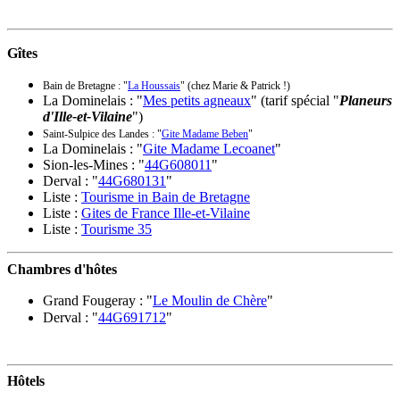
Gîtes
Bain de Bretagne : "
La Houssais
" (chez Marie & Patrick !)
La Dominelais : "
Mes petits agneaux
" (tarif spécial "
Planeurs
d'Ille-et-Vilaine
")
Saint-Sulpice des Landes : "
Gite Madame Beben
"
La Dominelais : "
Gite Madame Lecoanet
"
Sion-les-Mines : "
44G608011
"
Derval : "
44G680131
"
Liste :
Tourisme in Bain de Bretagne
Liste :
Gites de France Ille-et-Vilaine
Liste :
Tourisme 35
Chambres d'hôtes
Grand Fougeray : "
Le Moulin de Chère
"
Derval : "
44G691712
"
Hôtels