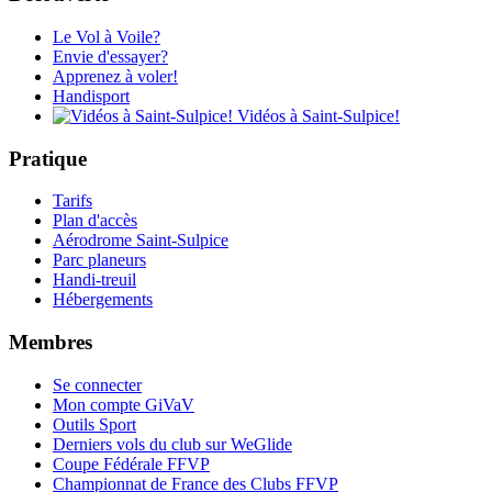
Le Vol à Voile?
Envie d'essayer?
Apprenez à voler!
Handisport
Vidéos à Saint-Sulpice!
Pratique
Tarifs
Plan d'accès
Aérodrome Saint-Sulpice
Parc planeurs
Handi-treuil
Hébergements
Membres
Se connecter
Mon compte GiVaV
Outils Sport
Derniers vols du club sur WeGlide
Coupe Fédérale FFVP
Championnat de France des Clubs FFVP