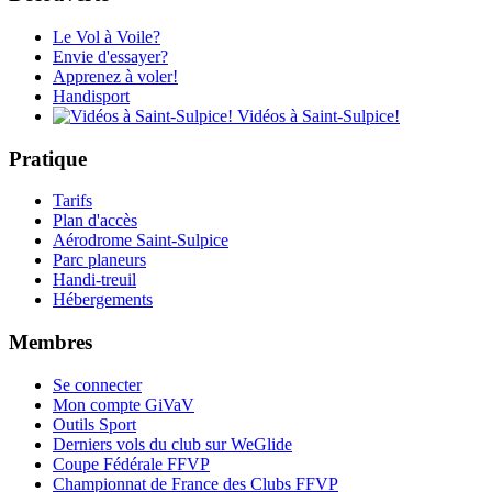
Le Vol à Voile?
Envie d'essayer?
Apprenez à voler!
Handisport
Vidéos à Saint-Sulpice!
Pratique
Tarifs
Plan d'accès
Aérodrome Saint-Sulpice
Parc planeurs
Handi-treuil
Hébergements
Membres
Se connecter
Mon compte GiVaV
Outils Sport
Derniers vols du club sur WeGlide
Coupe Fédérale FFVP
Championnat de France des Clubs FFVP