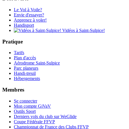
Le Vol à Voile?
Envie d'essayer?
Apprenez à voler!
Handisport
Vidéos à Saint-Sulpice!
Pratique
Tarifs
Plan d'accès
Aérodrome Saint-Sulpice
Parc planeurs
Handi-treuil
Hébergements
Membres
Se connecter
Mon compte GiVaV
Outils Sport
Derniers vols du club sur WeGlide
Coupe Fédérale FFVP
Championnat de France des Clubs FFVP